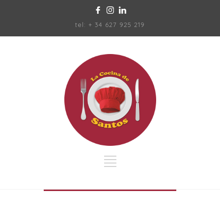
tel: + 34 627 925 219