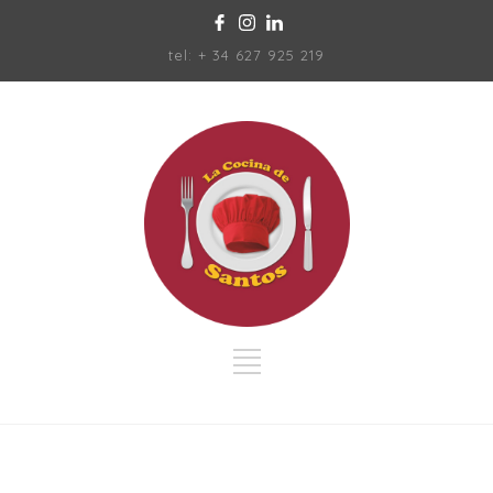
tel: + 34 627 925 219